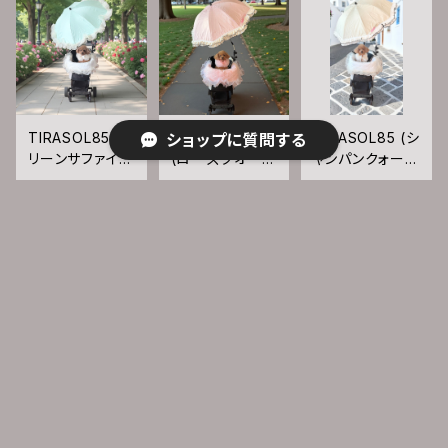
TIRASOL85（グ
TIRASOL85
TIRASOL85 (シ
ショップに質問する
リーンサファイ
(ローズクオーツ
ャンパンクォーツ
ア）
ホワイトターコイ
ホワイトターコイ
¥7,350
¥10,500
¥8,925
ズ）
ズ）
30%OFF
15%OFF
SOLD OUT
予約商品
予約商品
キーワードから探す
カテゴリから探す
TIRASOL85 (ス
TIRASOL85（ブ
TIRASOL75（ブ