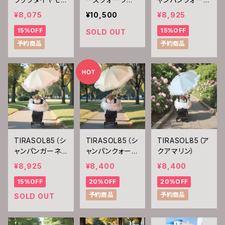
ド ホワイトオニ
メジスト）
ツ）
¥8,075
¥10,500
¥8,925
キス）
15%OFF
15%OFF
SOLD OUT
予約商品
予約商品
TIRASOL85（シ
TIRASOL85（シ
TIRASOL85（ア
ャンパンガーネッ
ャンパンクォーツ
クアマリン）
ト）
パヴェダイヤモン
¥8,925
¥8,400
¥8,400
ド）
15%OFF
20%OFF
20%OFF
予約商品
予約商品
SOLD OUT