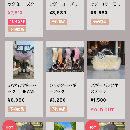
ッグ（ローズクォ
ッグ ローズク
ッグ (サーモン
ーツ)
ォーツアメジス
ピンクチュール
¥7,813
¥8,980
¥8,980
ト
フリルタイプ）
13%OFF
予約商品
予約商品
予約商品
3WAYバギーバ
グリッターバギ
バギーバッグ用
ッグ TIRAMIS
ーフック
スカーフ
Uモデル（パープ
¥8,980
¥3,280
¥1,500
ルチュールフリ
予約商品
予約商品
ルタイプ）
SOLD OUT