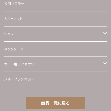
ストレッチベロア（ボンバーヒート加工）シリーズ
保温機能性素材シリーズ
コートとお揃い生地セット
ツイードコート
犬用マフラー
カップルコーデシリーズ
アルパカニット
ファーコート
カフェマット
接触冷感裏地
接触冷感裏地
シャツ
カップルコーデ
ネッククーラー
カート用アクセサリー
バギーパラソル
バギーブランケット
75ｃｍ
バギー用あご乗せマット
商品一覧に戻る
85ｃｍ
バギーバッグ