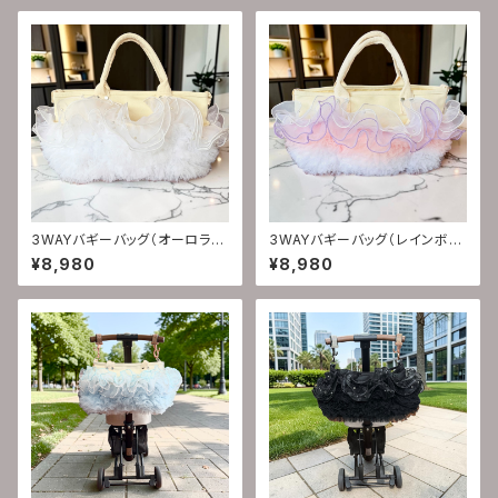
3WAYバギーバッグ（オーロラパ
3WAYバギーバッグ（レインボー
ール）
クォーツ)
¥8,980
¥8,980