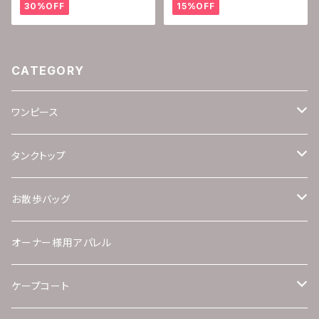
30%OFF
15%OFF
CATEGORY
ワンピース
UVカットUPF+50＆接触冷感シリーズ
タンクトップ
UVカットUPF+50シリーズ
UVカットUPF+50＆接触冷感
お散歩バッグ
保温機能性素材シリーズ
濡らしてひんやりスイングクールニット
ワンピースとお揃い柄セット
オーナー様用アパレル
ツイードシリーズ
UVカットUPF+50
タンクトップとお揃い柄セット
ケープコート