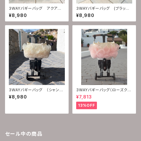
3WAYバギーバッグ アクアマリ
3WAYバギーバッグ (ブラック
ン
ダイヤモンド)
¥8,980
¥8,980
3WAYバギーバッグ （シャンパ
3WAYバギーバッグ（ローズクォ
ンクォーツ)
ーツ)
¥8,980
¥7,813
13%OFF
セール中の商品