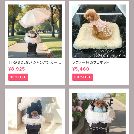
TIRASOL85（シャンパンガーネ
ソファー用カフェマット
ット）
¥8,925
¥5,460
15%OFF
30%OFF