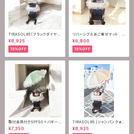
TIRASOL85（ブラックダイヤ＆
リバーシブルあご乗せマット
ホワイトターコイズ）
(シャンパンガーネット)
¥8,925
¥6,800
15%OFF
15%OFF
取付金具付きSPF50＋バギーパ
TIRASOL85 (シャンパンクォー
ラソル TIRASOL 限定グリー
ツホワイトターコイズ）
¥7,350
¥8,925
ンサファイア