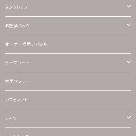
UVカットUPF+50＆接触冷感シリーズ
タンクトップ
UVカットUPF+50シリーズ
UVカットUPF+50＆接触冷感
お散歩バッグ
保温機能性素材シリーズ
濡らしてひんやりスイングクールニット
ワンピースとお揃い柄セット
オーナー様用アパレル
ツイードシリーズ
UVカットUPF+50
タンクトップとお揃い柄セット
ケープコート
ストレッチベロア（ボンバーヒート加工）シリーズ
保温機能性素材シリーズ
コートとお揃い生地セット
ツイードコート
犬用マフラー
カップルコーデシリーズ
アルパカニット
ファーコート
カフェマット
接触冷感裏地
接触冷感裏地
シャツ