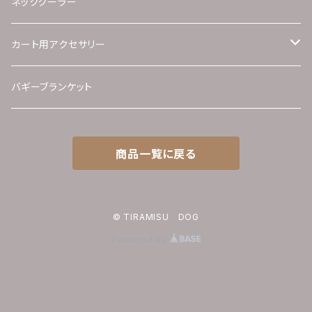
カップルコーデ
ネッククーラー
カート用アクセサリー
バギーパラソル
バギーブランケット
75ｃｍ
バギー用あご乗せマット
商品一覧に戻る
85ｃｍ
バギーバッグ
バギーブランケット
© TIRAMISU DOG
Powered by