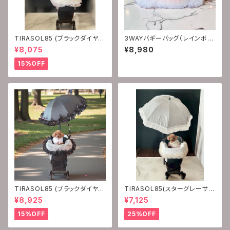
TIRASOL85 (ブラックダイヤモ
3WAYバギーバッグ（レインボー
ンド ホワイトオニキス）
クォーツ)
¥8,075
¥8,980
15%OFF
TIRASOL85 (ブラックダイヤモ
TIRASOL85(スターグレーサフ
ンド）
ァイア ホワイトオニキス）
¥8,925
¥7,125
15%OFF
25%OFF