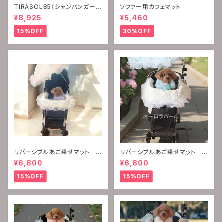
TIRASOL85（シャンパンガーネ
ソファー用カフェマット
ット）
¥8,925
¥5,460
15%OFF
30%OFF
リバーシブルあご乗せマット
リバーシブルあご乗せマット
(シャンパンガーネット)
(オーロラパール)
¥6,800
¥6,800
15%OFF
15%OFF